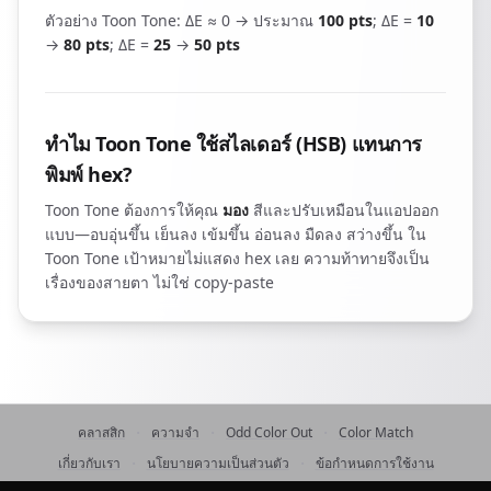
ตัวอย่าง Toon Tone: ΔE ≈ 0 → ประมาณ
100 pts
; ΔE =
10
→
80 pts
; ΔE =
25
→
50 pts
ทำไม Toon Tone ใช้สไลเดอร์ (HSB) แทนการ
พิมพ์ hex?
Toon Tone ต้องการให้คุณ
มอง
สีและปรับเหมือนในแอปออก
แบบ—อบอุ่นขึ้น เย็นลง เข้มขึ้น อ่อนลง มืดลง สว่างขึ้น ใน
Toon Tone เป้าหมายไม่แสดง hex เลย ความท้าทายจึงเป็น
เรื่องของสายตา ไม่ใช่ copy-paste
·
·
·
คลาสสิก
ความจำ
Odd Color Out
Color Match
·
·
เกี่ยวกับเรา
นโยบายความเป็นส่วนตัว
ข้อกำหนดการใช้งาน
©
2026
ToonTone
contact@toontone.com