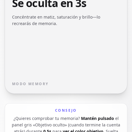
Se oculta en 3s
Concéntrate en matiz, saturación y brillo—lo
recrearás de memoria.
MODO MEMORY
CONSEJO
¿Quieres comprobar tu memoria?
Mantén pulsado
el
panel gris «Objetivo oculto» (cuando termine la cuenta
atrás) durante
0.5s
para
ver el color objetivo
. Suelta