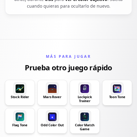
cuando quieras para ocultarlo de nuevo.
MÁS PARA JUGAR
Prueba otro juego rápido
Stock Rider
Mars Rover
Lockpick
Toon Tone
Trainer
Flag Tone
Odd Color Out
Color Match
Game