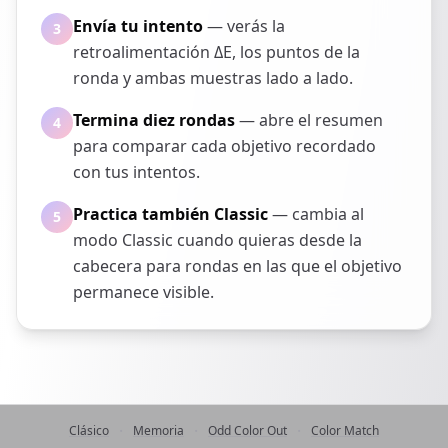
Envía tu intento
— verás la
3
retroalimentación ΔE, los puntos de la
ronda y ambas muestras lado a lado.
Termina diez rondas
— abre el resumen
4
para comparar cada objetivo recordado
con tus intentos.
Practica también Classic
— cambia al
5
modo Classic cuando quieras desde la
cabecera para rondas en las que el objetivo
permanece visible.
·
·
·
Clásico
Memoria
Odd Color Out
Color Match