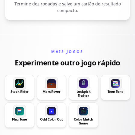
Termine dez rodadas e salve um cartão de resultado
compacto.
MAIS JOGOS
Experimente outro jogo rápido
Stock Rider
Mars Rover
Lockpick
Toon Tone
Trainer
Flag Tone
Odd Color Out
Color Match
Game